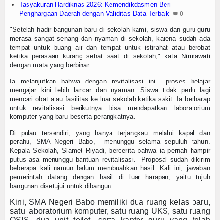
Tasyakuran Hardiknas 2026: Kemendikdasmen Beri
Penghargaan Daerah dengan Validitas Data Terbaik
0
"Setelah hadir bangunan baru di sekolah kami, siswa dan guru-guru
merasa sangat senang dan nyaman di sekolah, karena sudah ada
tempat untuk buang air dan tempat untuk istirahat atau berobat
ketika perasaan kurang sehat saat di sekolah," kata Nirmawati
dengan mata yang berbinar.
Ia melanjutkan bahwa dengan revitalisasi ini proses belajar
mengajar kini lebih lancar dan nyaman. Siswa tidak perlu lagi
mencari obat atau fasilitas ke luar sekolah ketika sakit. Ia berharap
untuk revitalisasi berikutnya bisa mendapatkan laboratorium
komputer yang baru beserta perangkatnya.
Di pulau tersendiri, yang hanya terjangkau melalui kapal dan
perahu, SMA Negeri Babo, menunggu selama sepuluh tahun.
Kepala Sekolah, Slamet Riyadi, bercerita bahwa ia pernah hampir
putus asa menunggu bantuan revitalisasi. Proposal sudah dikirim
beberapa kali namun belum membuahkan hasil. Kali ini, jawaban
pemerintah datang dengan hasil di luar harapan, yaitu tujuh
bangunan disetujui untuk dibangun.
Kini, SMA Negeri Babo memiliki dua ruang kelas baru,
satu laboratorium komputer, satu ruang UKS, satu ruang
OSIS, dua unit toilet, serta kantor guru yang telah