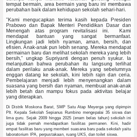
tempat bermain, area bermain yang baru ini membawa
perubahan baik dalam kehidupan sekolah sehari-hari.
"Kami mengucapkan terima kasih kepada Presiden
Prabowo dan Bapak Menteri Pendidikan Dasar dan
Menengah atas program revitalisasi ini. Kami
mendapat bantuan yang sangat bermanfaat.
Lingkungan jadi lebih nyaman, aman, bersih, dan
efisien. Anak-anak pun lebih senang. Mereka mendapat
permainan baru dan melihat sekolah mereka yang lebih
bersih," ungkap Supriyanti dengan penuh syukur. Ia
melanjutkan bahwa perubahan itu langsung terlihat
dalam perilaku anak-anak. Mereka yang sebelumnya
enggan datang ke sekolah, kini lebih rajin dan ceria.
Pembelajaran menjadi lebih menyenangkan dalam
suasana yang bersih dan nyaman, membuat anak-anak
lebih betah dan mampu fokus pada aktivitas belajar
yang diterapkan.
Di Distrik Moskona Barat, SMP Satu Atap Meyerga yang dipimpin
Plt. Kepala Sekolah Sepianus Rumbino mengepalai 35 siswa dan
lima guru. Sejak 2009 hingga 2025 (enam belas tahun) sekolah ini
juga tidak pernah mendapatkan fasilitas permanen. Kini, hadir
empat fasilitas baru yang memberi suasana baru pada sekolah yaitu
laboratorium IPA, perpustakaan, ruang UKS, dan toilet siswa.