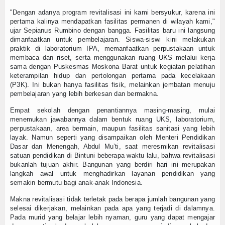
"Dengan adanya program revitalisasi ini kami bersyukur, karena ini
pertama kalinya mendapatkan fasilitas permanen di wilayah kami,"
ujar Sepianus Rumbino dengan bangga. Fasilitas baru ini langsung
dimanfaatkan untuk pembelajaran. Siswa-siswi kini melakukan
praktik di laboratorium IPA, memanfaatkan perpustakaan untuk
membaca dan riset, serta menggunakan ruang UKS melalui kerja
sama dengan Puskesmas Moskona Barat untuk kegiatan pelatihan
keterampilan hidup dan pertolongan pertama pada kecelakaan
(P3K). Ini bukan hanya fasilitas fisik, melainkan jembatan menuju
pembelajaran yang lebih berkesan dan bermakna.
Empat sekolah dengan penantiannya masing-masing, mulai
menemukan jawabannya dalam bentuk ruang UKS, laboratorium,
perpustakaan, area bermain, maupun fasilitas sanitasi yang lebih
layak. Namun seperti yang disampaikan oleh Menteri Pendidikan
Dasar dan Menengah, Abdul Mu’ti, saat meresmikan revitalisasi
satuan pendidikan di Bintuni beberapa waktu lalu, bahwa revitalisasi
bukanlah tujuan akhir. Bangunan yang berdiri hari ini merupakan
langkah awal untuk menghadirkan layanan pendidikan yang
semakin bermutu bagi anak-anak Indonesia.
Makna revitalisasi tidak terletak pada berapa jumlah bangunan yang
selesai dikerjakan, melainkan pada apa yang terjadi di dalamnya.
Pada murid yang belajar lebih nyaman, guru yang dapat mengajar