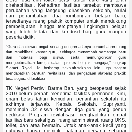
direhabilitasi. Kehadiran fasilitas tersebut membawa
perubahan yang langsung dirasakan sekolah, mulai
dari penambahan dua rombongan belajar baru,
tersedianya ruang praktik komputer untuk mendukung
pembelajaran, hingga terciptanya lingkungan belajar
yang lebih tertata dan kondusif bagi guru maupun
peserta didik.
"Guru dan siswa sangat senang dengan adanya penambahan ruang
dan rehabilitasi kantor guru, sehingga menambah semangat baru
dan motivasi bagi siswa, serta memungkinkan guru
mengoptimalkan kinerja dalam proses belajar mengajar," ungkap
Slamet Riyadi. Ia berharap sekolah-sekolah lain juga segera
mendapatkan bantuan revitalisasi dan pengadaan alat-alat praktik
bisa segera difasilitasi.
TK Negeri Pertiwi Barma Baru yang beroperasi sejak
2010 belum pernah menerima fasilitas permanen. Kini,
enam belas tahun kemudian, penantian sekolah itu
akhirnya terjawab. Kepala Sekolah, Supriyanti,
memimpin 32 siswa dengan tiga guru yang penuh
dedikasi. Program revitalisasi menghadirkan empat
fasilitas baru sekaligus: ruang administrasi, ruang UKS,
toilet, dan area bermain. Untuk anak-anak kecil yang
dulunya hanya memiliki halaman gersang sebagai