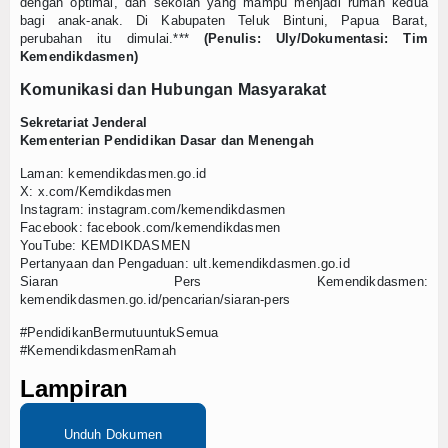
dengan optimal, dan sekolah yang mampu menjadi rumah kedua
bagi anak-anak. Di Kabupaten Teluk Bintuni, Papua Barat,
perubahan itu dimulai.***
(Penulis: Uly/Dokumentasi: Tim
Kemendikdasmen)
Komunikasi dan Hubungan Masyarakat
Sekretariat Jenderal
Kementerian Pendidikan Dasar dan Menengah
Laman: kemendikdasmen.go.id
X: x.com/Kemdikdasmen
Instagram: instagram.com/kemendikdasmen
Facebook: facebook.com/kemendikdasmen
YouTube: KEMDIKDASMEN
Pertanyaan dan Pengaduan: ult.kemendikdasmen.go.id
Siaran Pers Kemendikdasmen:
kemendikdasmen.go.id/pencarian/siaran-pers
#PendidikanBermutuuntukSemua
#KemendikdasmenRamah
Lampiran
Unduh Dokumen