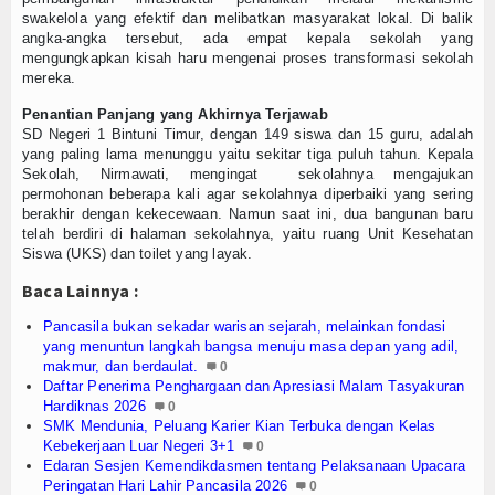
swakelola yang efektif dan melibatkan masyarakat lokal. Di balik
SAKIP
angka-angka tersebut, ada empat kepala sekolah yang
mengungkapkan kisah haru mengenai proses transformasi sekolah
Pusat Unduhan
mereka.
Penantian Panjang yang Akhirnya Terjawab
Unit Layanan Terpadu (ULT)
SD Negeri 1 Bintuni Timur, dengan 149 siswa dan 15 guru, adalah
yang paling lama menunggu yaitu sekitar tiga puluh tahun. Kepala
PENGADUAN
Sekolah, Nirmawati, mengingat sekolahnya mengajukan
permohonan beberapa kali agar sekolahnya diperbaiki yang sering
Lapor
berakhir dengan kekecewaan. Namun saat ini, dua bangunan baru
telah berdiri di halaman sekolahnya, yaitu ruang Unit Kesehatan
Siswa (UKS) dan toilet yang layak.
WHISTLEBLOWING SYSTEM
Baca Lainnya :
Agenda
Pancasila bukan sekadar warisan sejarah, melainkan fondasi
yang menuntun langkah bangsa menuju masa depan yang adil,
Video
makmur, dan berdaulat.
0
Daftar Penerima Penghargaan dan Apresiasi Malam Tasyakuran
Gallery
Hardiknas 2026
0
SMK Mendunia, Peluang Karier Kian Terbuka dengan Kelas
Kebekerjaan Luar Negeri 3+1
0
Index Berita
Edaran Sesjen Kemendikdasmen tentang Pelaksanaan Upacara
Peringatan Hari Lahir Pancasila 2026
0