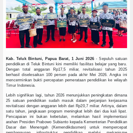
Hadapi Perundungan Siber, Kemendikdasmen Per
Pejabat Eselon II Setjen
Indonesia Berburu Talenta Terbaik dari Sekolah,
Melalui SE Pembatasan Gawai, Kemendikdasmen H
Satuan Kerja
SNT: Upaya Pemerintah Percepat Pemerataan Pen
Perjalanan Rumah Pendidikan Menjadi Juara Duni
Biro Umum dan PBJ
Kemendikdasmen Apresiasi Peran Masyarakat Ha
Biro Organisasi dan Sumber Daya
Kemendikdasmen dan Assemblr EDU Luncurkan Ima
Manusia
Pemerintah Percepat SNT, Mendikdasmen Tinjau 
Kab. Teluk Bintuni, Papua Barat, 1 Juni 2026
- Sepuluh satuan
Torehkan Prestasi, Kemendikdasmen Borong Em
Biro Keuangan dan BMN
pendidikan di Teluk Bintuni kini memiliki fasilitas belajar yang baru.
Wamendikdasmen Atip Dorong Penguatan Pendidik
Dengan total anggaran Rp17,5 miliar, revitalisasi tahun 2025
Hadapi Perundungan Siber, Kemendikdasmen Per
berhasil diselesaikan 100 persen pada akhir Mei 2026. Angka ini
Biro Hukum
mencerminkan bukti percepatan pemerataan pendidikan ke wilayah
Indonesia Berburu Talenta Terbaik dari Sekolah,
Timur Indonesia.
Biro Perencanaan dan Kerja Sama
Melalui SE Pembatasan Gawai, Kemendikdasmen H
Lebih signifikan lagi, tahun 2026 menunjukkan peningkatan dimana
SNT: Upaya Pemerintah Percepat Pemerataan Pen
25 satuan pendidikan sudah masuk dalam perjanjian kerjasama
Biro Kerja Sama dan Hub. Masyarakat
Perjalanan Rumah Pendidikan Menjadi Juara Duni
revitalisasi dengan anggaran lebih dari Rp20,7 miliar. Artinya, dalam
Kemendikdasmen Apresiasi Peran Masyarakat Ha
satu tahun, jangkauan program meningkat lebih dari dua kali lipat.
RENSTRA
Pencapaian ini bukan kebetulan, melainkan hasil implementasi
Kemendikdasmen dan Assemblr EDU Luncurkan Ima
arahan Presiden Prabowo Subianto kepada Kementerian Pendidikan
Pemerintah Percepat SNT, Mendikdasmen Tinjau 
Perjanjian Kinerja
Dasar dan Menengah (Kemendikdasmen) untuk mempercepat
pembangunan infrastruktur pendidikan melalui mekanisme