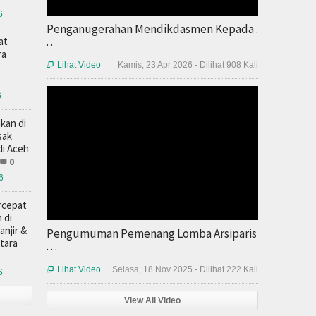
6
Penganugerahan Mendikdasmen Kepada .
. .
at
ra
Lihat Video
Kamis, 23 Apr 2026 - Dilihat 908 Kali

6
kan di
sak
i Aceh
0
6
rcepat
 di
njir &
Pengumuman Pemenang Lomba Arsiparis
tara
. . .
Lihat Video
Selasa, 18 Nov 2025 - Dilihat 222 Kali

6
View All Video