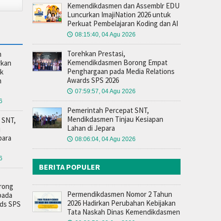
Kemendikdasmen dan Assemblr EDU
Luncurkan ImajiNation 2026 untuk
Perkuat Pembelajaran Koding dan AI
08:15:40, 04 Agu 2026
🕔
Torehkan Prestasi,
n
Kemendikdasmen Borong Empat
rkan
Penghargaan pada Media Relations
uk
Awards SPS 2026
n
07:59:57, 04 Agu 2026
🕔
6
Pemerintah Percepat SNT,
Mendikdasmen Tinjau Kesiapan
 SNT,
Lahan di Jepara
u
para
08:06:04, 04 Agu 2026
🕔
6
BERITA POPULER
rong
Permendikdasmen Nomor 2 Tahun
pada
2026 Hadirkan Perubahan Kebijakan
rds SPS
Tata Naskah Dinas Kemendikdasmen