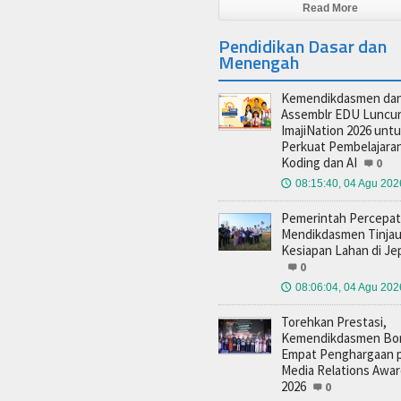
Read More
Pendidikan Dasar dan
Menengah
Kemendikdasmen da
Assemblr EDU Luncu
ImajiNation 2026 unt
Perkuat Pembelajara
Koding dan AI
0
08:15:40, 04 Agu 202
🕔
Pemerintah Percepat
Mendikdasmen Tinja
Kesiapan Lahan di Je
0
08:06:04, 04 Agu 202
🕔
Torehkan Prestasi,
Kemendikdasmen Bo
Empat Penghargaan 
Media Relations Awa
2026
0