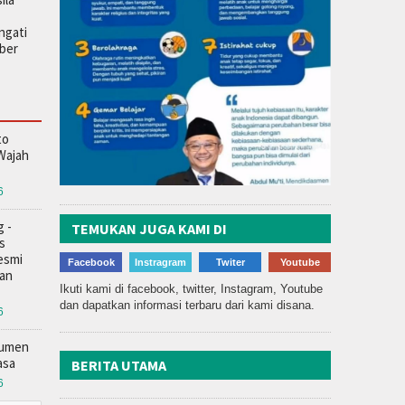
ngati
ober
to
 Wajah
6
 -
TEMUKAN JUGA KAMI DI
s
esmi
Facebook
Instragram
Twiter
Youtube
dan
Ikuti kami di facebook, twitter, Instagram, Youtube
dan dapatkan informasi terbaru dari kami disana.
6
kumen
asa
BERITA UTAMA
6