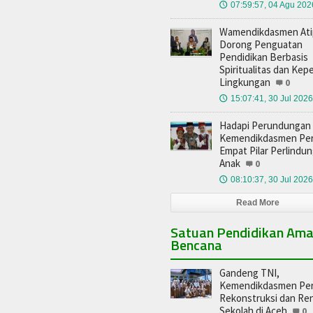
07:59:57, 04 Agu 202
🕔
Wamendikdasmen Ati
Dorong Penguatan
Pendidikan Berbasis
Spiritualitas dan Kep
Lingkungan
0
15:07:41, 30 Jul 2026
🕔
Hadapi Perundungan 
Kemendikdasmen Pe
Empat Pilar Perlindu
Anak
0
08:10:37, 30 Jul 2026
🕔
Read More
Satuan Pendidikan Am
Bencana
Gandeng TNI,
Kemendikdasmen Pe
Rekonstruksi dan Re
Sekolah di Aceh
0