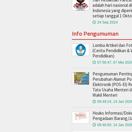
adalah hari nasional di
Indonesia yang diperi
setiap tanggal 1 Okt
24 Sep 2024
🕔
Info Pengumuman
Lomba Artikel dan Fo
(Cerita Pendidikan &
Pendidikan)
07:56:47, 07 Mei 202
🕔
Pengumuman Penting
Perubahan Alamat Po
Elektronik (POS-El) R
Tata Usaha Menteri 
Wakil Menteri
09:49:24, 14 Jan 202
🕔
Hoaks Informasi/Do
Pengadaan Barang/J
09:46:00, 14 Jan 202
🕔