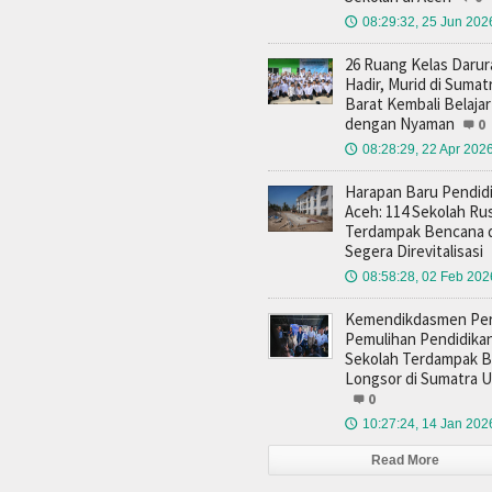
08:29:32, 25 Jun 202
🕔
26 Ruang Kelas Darur
Hadir, Murid di Sumat
Barat Kembali Belajar
dengan Nyaman
0
08:28:29, 22 Apr 202
🕔
Harapan Baru Pendidi
Aceh: 114 Sekolah Ru
Terdampak Bencana d
Segera Direvitalisasi
08:58:28, 02 Feb 202
🕔
Kemendikdasmen Pe
Pemulihan Pendidikan
Sekolah Terdampak Ba
Longsor di Sumatra U
0
10:27:24, 14 Jan 202
🕔
Read More