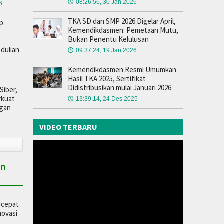
08:26:56, 30 Jan 2026
🕔
6
TKA SD dan SMP 2026 Digelar April,
p
Kemendikdasmen: Pemetaan Mutu,
Bukan Penentu Kelulusan
edulian
09:37:24, 19 Jan 2026
🕔
Kemendikdasmen Resmi Umumkan
Hasil TKA 2025, Sertifikat
Didistribusikan mulai Januari 2026
Siber,
rkuat
13:39:14, 24 Des 2025
🕔
ngan
VIDEO TERBARU
an
rcepat
novasi