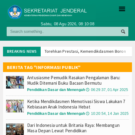
☰
Sabtu, 08 Agu 2026,
08:10:09
LAMAN UTAMA
PROFIL
Torehkan Prestasi, Kemendikdasmen Borong Em
BREAKING NEWS
Wamendikdasmen Atip Dorong Penguatan Pendidik
Tentang Kami
Hadapi Perundungan Siber, Kemendikdasmen Per
BERITA TAG "INFORMASI PUBLIK"
Indonesia Berburu Talenta Terbaik dari Sekolah,
Kata Sambutan
Antusiasme Pemudik Rasakan Pengalaman Baru:
Melalui SE Pembatasan Gawai, Kemendikdasmen H
Mudik Ditemani Buku Bacaan Bermutu
SNT: Upaya Pemerintah Percepat Pemerataan Pen
Tugas dan Fungsi
Pendidikan Dasar dan Menengah
06:29:37, 01 Apr 2025
🕔
Perjalanan Rumah Pendidikan Menjadi Juara Duni
Ketika Mendikdasmen Memotivasi Siswa Lakukan 7
Kemendikdasmen Apresiasi Peran Masyarakat Ha
Visi dan Misi
Kebiasaan Anak Indonesia Hebat
Kemendikdasmen dan Assemblr EDU Luncurkan Ima
Pendidikan Dasar dan Menengah
10:20:54, 14 Jan 2025
🕔
Daftar Menteri
Pemerintah Percepat SNT, Mendikdasmen Tinjau 
Torehkan Prestasi, Kemendikdasmen Borong Em
Dari Indonesia untuk Britania Raya: Membangun
Daftar Pejabat Dikdasmen
Masa Depan Lewat Pendidikan
Wamendikdasmen Atip Dorong Penguatan Pendidik