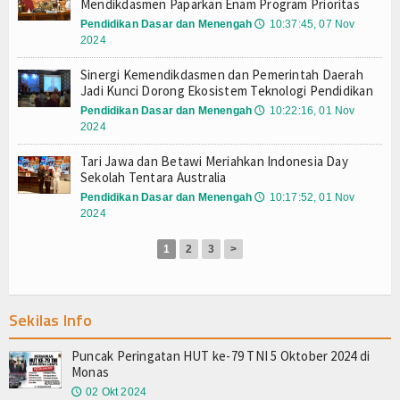
Mendikdasmen Paparkan Enam Program Prioritas
SAKIP
Pendidikan Dasar dan Menengah
10:37:45, 07 Nov
🕔
2024
Pusat Unduhan
Sinergi Kemendikdasmen dan Pemerintah Daerah
Jadi Kunci Dorong Ekosistem Teknologi Pendidikan
Unit Layanan Terpadu (ULT)
Pendidikan Dasar dan Menengah
10:22:16, 01 Nov
🕔
2024
PENGADUAN
Tari Jawa dan Betawi Meriahkan Indonesia Day
Lapor
Sekolah Tentara Australia
Pendidikan Dasar dan Menengah
10:17:52, 01 Nov
🕔
WHISTLEBLOWING SYSTEM
2024
Agenda
1
2
3
>
Video
Sekilas Info
Gallery
Puncak Peringatan HUT ke-79 TNI 5 Oktober 2024 di
Index Berita
Monas
02 Okt 2024
🕔