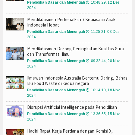
Pendidikan Dasar dan Menengah
Hadapi Perundungan Siber, Kemendikdasmen Per
10:48:29, 12 Des
🕔
Pejabat Eselon II Setjen
2024
Indonesia Berburu Talenta Terbaik dari Sekolah,
Melalui SE Pembatasan Gawai, Kemendikdasmen H
Satuan Kerja
Mendikdasmen Perkenalkan 7 Kebiasaan Anak
Indonesia Hebat
SNT: Upaya Pemerintah Percepat Pemerataan Pen
Perjalanan Rumah Pendidikan Menjadi Juara Duni
Biro Umum dan PBJ
Pendidikan Dasar dan Menengah
11:25:21, 03 Des
🕔
2024
Kemendikdasmen Apresiasi Peran Masyarakat Ha
Biro Organisasi dan Sumber Daya
Kemendikdasmen dan Assemblr EDU Luncurkan Ima
Mendikdasmen Dorong Peningkatan Kualitas Guru
Manusia
Pemerintah Percepat SNT, Mendikdasmen Tinjau 
dan Transformasi Ilmu
Torehkan Prestasi, Kemendikdasmen Borong Em
Pendidikan Dasar dan Menengah
09:32:44, 20 Nov
🕔
Biro Keuangan dan BMN
2024
Wamendikdasmen Atip Dorong Penguatan Pendidik
Hadapi Perundungan Siber, Kemendikdasmen Per
Biro Hukum
Ilmuwan Indonesia Australia Bertemu Daring, Bahas
Indonesia Berburu Talenta Terbaik dari Sekolah,
Isu Food Waste di kedua negara
Biro Perencanaan dan Kerja Sama
Melalui SE Pembatasan Gawai, Kemendikdasmen H
Pendidikan Dasar dan Menengah
10:14:10, 18 Nov
🕔
2024
SNT: Upaya Pemerintah Percepat Pemerataan Pen
Biro Kerja Sama dan Hub. Masyarakat
Perjalanan Rumah Pendidikan Menjadi Juara Duni
Disrupsi Artificial Intelligence pada Pendidikan
Kemendikdasmen Apresiasi Peran Masyarakat Ha
Pendidikan Dasar dan Menengah
13:36:55, 15 Nov
🕔
RENSTRA
Kemendikdasmen dan Assemblr EDU Luncurkan Ima
2024
Pemerintah Percepat SNT, Mendikdasmen Tinjau 
Perjanjian Kinerja
Hadiri Rapat Kerja Perdana dengan Komisi X,