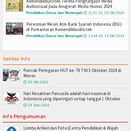
Kemendikburistek Terima Penghargaan Media
erbasis Spiritualitas dan Kepedulian Lingkungan
Pejabat Eselon II Setjen
Audiovisual pada Anugerah Media Humas 2024
Empat Pilar Perlindungan Anak
Pendidikan Dasar dan Menengah
11:41:33, 16 Okt 2024
🕔
 Dikmen 2026 Resmi Dimulai
Satuan Kerja
kan Kembali Ruang Interaksi di Sekolah
Peresmian Mesin Atm Bank Syariah Indonesia (BSI)
di Perkantoran Kemendikbudristek
kan Bermutu di Seluruh Indonesia
Biro Umum dan PBJ
Pendidikan Dasar dan Menengah
13:44:45, 14 Okt 2024
🕔
IS Prizes 2026: Dari Gagasan Menuju Panggung PBB
Biro Organisasi dan Sumber Daya
an Pendidikan Bermutu untuk Semua
Manusia
tion 2026 untuk Perkuat Pembelajaran Koding dan AI
Sekilas Info
apan Lahan di Jepara
Biro Keuangan dan BMN
Penghargaan pada Media Relations Awards SPS 2026
Puncak Peringatan HUT ke-79 TNI 5 Oktober 2024 di
erbasis Spiritualitas dan Kepedulian Lingkungan
Biro Hukum
Monas
Empat Pilar Perlindungan Anak
02 Okt 2024
🕔
Biro Perencanaan dan Kerja Sama
 Dikmen 2026 Resmi Dimulai
Hari Kesaktian Pancasila adalah hari nasional di
kan Kembali Ruang Interaksi di Sekolah
Indonesia yang diperingati setiap tanggal 1 Oktober
Biro Kerja Sama dan Hub. Masyarakat
kan Bermutu di Seluruh Indonesia
24 Sep 2024
🕔
IS Prizes 2026: Dari Gagasan Menuju Panggung PBB
RENSTRA
Info Pengumuman
an Pendidikan Bermutu untuk Semua
tion 2026 untuk Perkuat Pembelajaran Koding dan AI
Perjanjian Kinerja
Lomba Artikel dan Foto (Cerita Pendidikan & Wajah